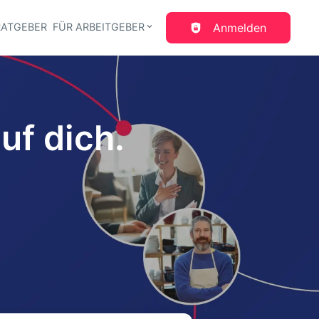
RATGEBER
FÜR ARBEITGEBER
Anmelden
gation
uf dich.