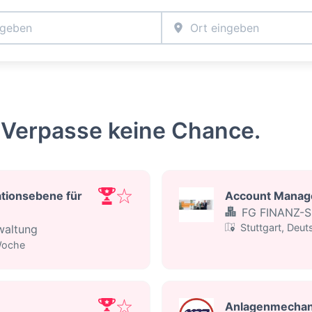
 Verpasse keine Chance.
ationsebene für
Account Manage
FG FINANZ-
Stuttgart, Deu
waltung
cht
:
Woche
Anlagenmechan