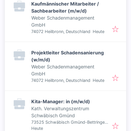
Kaufmännischer Mitarbeiter /
Sachbearbeiter (m/w/d)
Weber Schadenmanagement
GmbH
Veröffentlicht
:
74072 Heilbronn, Deutschland
Heute
Projektleiter Schadensanierung
(w/m/d)
Weber Schadenmanagement
GmbH
Veröffentlicht
:
74072 Heilbronn, Deutschland
Heute
Kita-Manager: in (m/w/d)
Kath. Verwaltungszentrum
Schwäbisch Gmünd
73525 Schwäbisch Gmünd-Bettringen,
Veröffentlicht
:
Deutschland
Heute