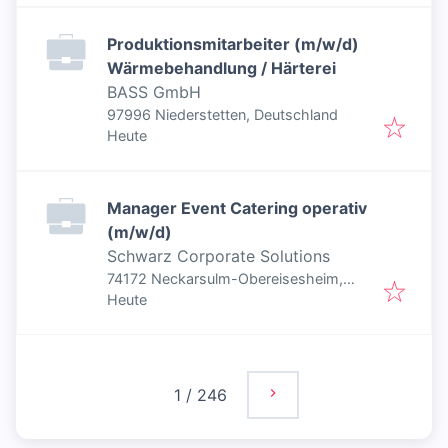
Produktionsmitarbeiter (m/w/d)
Wärmebehandlung / Härterei
BASS GmbH
97996 Niederstetten, Deutschland
Veröffentlicht
:
Heute
Manager Event Catering operativ
(m/w/d)
Schwarz Corporate Solutions
74172 Neckarsulm-Obereisesheim,
Veröffentlicht
:
Deutschland
Heute
1
/
246