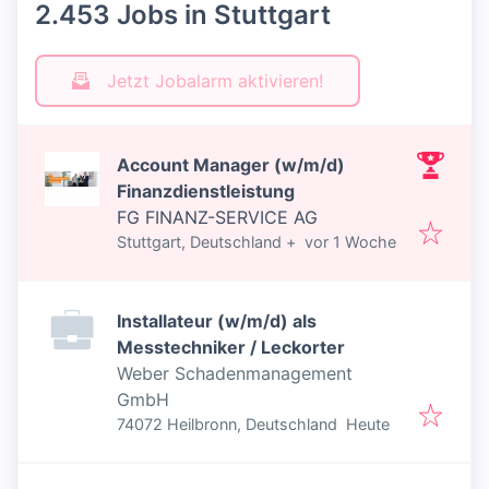
2.453 Jobs in Stuttgart
Jetzt Jobalarm aktivieren!
Account Manager (w/m/d)
Finanzdienstleistung
FG FINANZ-SERVICE AG
Veröffentlicht
:
Stuttgart, Deutschland
+
vor 1 Woche
Installateur (w/m/d) als
Messtechniker / Leckorter
Weber Schadenmanagement
GmbH
Veröffentlicht
:
74072 Heilbronn, Deutschland
Heute