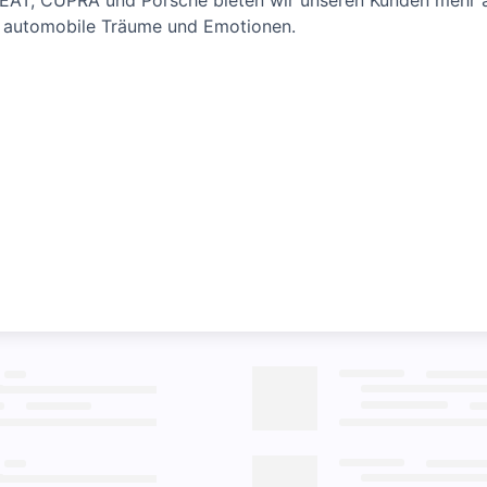
SEAT, CUPRA und Porsche bieten wir unseren Kunden mehr a
m automobile Träume und Emotionen.