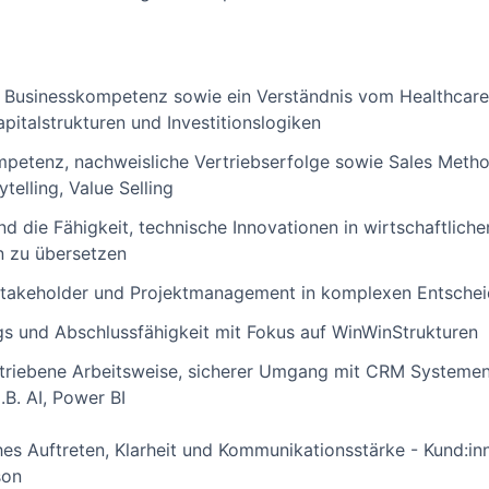
d Businesskompetenz sowie ein Verständnis vom Healthcar
pitalstrukturen und Investitionslogiken
petenz, nachweisliche Vertriebserfolge sowie Sales Meth
telling, Value Selling
nd die Fähigkeit, technische Innovationen in wirtschaftlich
n zu übersetzen
takeholder und Projektmanagement in komplexen Entsche
s und Abschlussfähigkeit mit Fokus auf WinWinStrukturen
getriebene Arbeitsweise, sicherer Umgang mit CRM Systeme
.B. AI, Power BI
es Auftreten, Klarheit und Kommunikationsstärke - Kund:inn
son