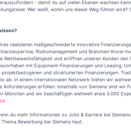
 herauszufordern - damit du auf vielen Ebenen wachsen ka
kungsreise. Wer weiß, wohin uns dieser Weg führen wird? S
wissen?
vices realisieren maßgeschneiderte innovative Finanzierung
 Finanzexpertise, Risikomanagement und Branchen-Know-h
ie Wettbewerbsfähigkeit und eröffnen unseren Kunden den
ionsvorhaben mit Equipment-Finanzierungen und Leasing, U
 projektbezogenen und strukturierten Finanzierungen. Tra
io ab. In einem internationalen Netzwerk bieten wir weltwe
he Anforderungen erfüllen. Innerhalb von Siemens sind wir Fa
 in München und wir beschäftigen weltweit etwa 3.000 Exp
ce
wenn du mehr Informationen zu Jobs & Karriere bei Siemens
m Thema Bewerbung bei Siemens hast.