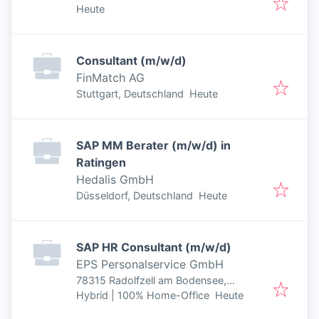
Veröffentlicht
:
Deutschland
Heute
Consultant (m/w/d)
FinMatch AG
Veröffentlicht
:
Stuttgart, Deutschland
Heute
SAP MM Berater (m/w/d) in
Ratingen
Hedalis GmbH
Veröffentlicht
:
Düsseldorf, Deutschland
Heute
SAP HR Consultant (m/w/d)
EPS Personalservice GmbH
78315 Radolfzell am Bodensee,
Veröffentlicht
:
Deutschland
Hybrid | 100% Home-Office
Heute