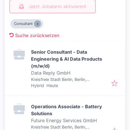
Jetzt Jobalarm aktivieren!
Consultant
Suche zurücksetzen
Senior Consultant - Data
Engineering & AI Data Products
(m/w/d)
Data Reply GmbH
Kreisfreie Stadt Berlin, Berlin,
Veröffentlicht
:
Deutschland
Hybrid
Heute
Operations Associate - Battery
Solutions
Future Energy Services GmbH
Kreisfreie Stadt Berlin, Berlin,