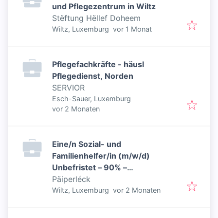
und Pflegezentrum in Wiltz
Stëftung Hëllef Doheem
Veröffentlicht
:
Wiltz, Luxemburg
vor 1 Monat
Pflegefachkräfte - häusl
Pflegedienst, Norden
SERVIOR
Esch-Sauer, Luxemburg
Veröffentlicht
:
vor 2 Monaten
Eine/n Sozial- und
Familienhelfer/in (m/w/d)
Unbefristet – 90% –
Weidingen/Wiltz
Päiperléck
Veröffentlicht
:
Wiltz, Luxemburg
vor 2 Monaten