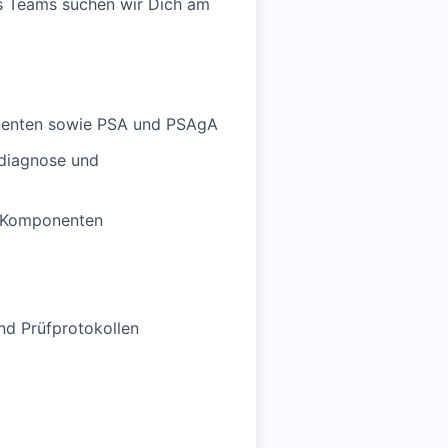
es Teams suchen wir Dich am
onenten sowie PSA und PSAgA
rdiagnose und
d Komponenten
nd Prüfprotokollen