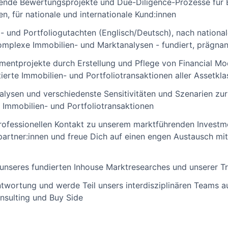
nende Bewertungsprojekte und Due-Diligence-Prozesse für 
en, für nationale und internationale Kund:innen
l- und Portfoliogutachten (Englisch/Deutsch), nach national
omplexe Immobilien- und Marktanalysen - fundiert, prägnan
mentprojekte durch Erstellung und Pflege von Financial Mo
ierte Immobilien- und Portfoliotransaktionen aller Assetkl
alysen und verschiedenste Sensitivitäten und Szenarien zur I
n Immobilien- und Portfoliotransaktionen
professionellen Kontakt zu unserem marktführenden Invest
artner:innen und freue Dich auf einen engen Austausch mi
unseres fundierten Inhouse Marktresearches und unserer T
ortung und werde Teil unsers interdisziplinären Teams au
nsulting und Buy Side