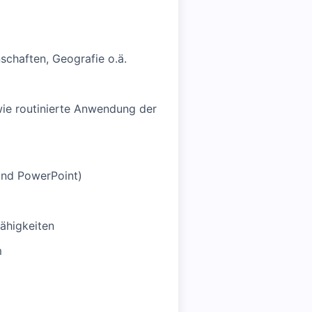
schaften, Geografie o.ä.
wie routinierte Anwendung der
und PowerPoint)
ähigkeiten
m