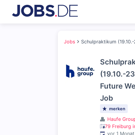
Jobs
Schulpraktikum (19.10.
Schulpra
(19.10.-2
Future We
Job
merken
Haufe Grou
79 Freiburg 
Veröffentlicht
:
vor 1 Monat