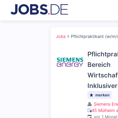
Jobs
Pflichtpraktikant (w/m/
Pflichtpr
Bereich
Wirtschaf
Inklusive
merken
Siemens En
45 Mülheim a
Veröffentlicht
:
vor 1 Monat