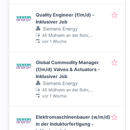
Quality Engineer (f/m/d) -
Inklusiver Job
Siemens Energy
45 Mülheim an der Ruhr,
Veröffentlicht
:
Deutschland
vor 1 Woche
Global Commodity Manager
(f/m/d) Valves & Actuators -
Inklusiver Job
Siemens Energy
45 Mülheim an der Ruhr,
Veröffentlicht
:
Deutschland
vor 1 Woche
Elektromaschinenbauer (w/m/d)
in der Induktorfertigung -