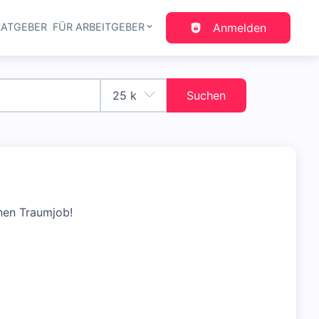
RATGEBER
FÜR ARBEITGEBER
Anmelden
gation
Suchen
nen Traumjob!