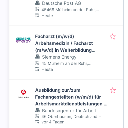
Deutsche Post AG
45468 Mülheim an der Ruhr,
Veröffentlicht
:
Deutschland
Heute
Facharzt (m/w/d)
Arbeitsmedizin / Facharzt
(m/w/d) in Weiterbildung
Arbeitsmedizin - Inklusiver Job
Siemens Energy
45 Mülheim an der Ruhr,
Veröffentlicht
:
Deutschland
Heute
Ausbildung zur/zum
Fachangestellten (w/m/d) für
Arbeitsmarktdienstleistungen -
Inklusiver Job
Bundesagentur für Arbeit
46 Oberhausen, Deutschland
+
Veröffentlicht
:
vor 4 Tagen