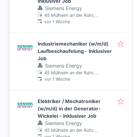
Inklusiver Job
Siemens Energy
45 Mülheim an der Ruhr,
Veröffentlicht
:
Deutschland
vor 1 Woche
Industriemechaniker (w/m/d)
Laufbeschaufelung - Inklusiver
Job
Siemens Energy
45 Mülheim an der Ruhr,
Veröffentlicht
:
Deutschland
vor 1 Woche
Elektriker / Mechatroniker
(w/m/d) in der Generator-
Wickelei - Inklusiver Job
Siemens Energy
45 Mülheim an der Ruhr,
Veröffentlicht
:
Deutschland
vor 1 Woche