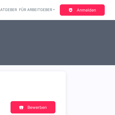
RATGEBER
FÜR ARBEITGEBER
Anmelden
gation
Bewerben