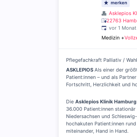
merken
Asklepios K
22763 Hambu
Veröffentlicht
:
vor 1 Monat
Medizin
+
Vollz
Pflegefachkraft Palliativ / Wah
ASKLEPIOS
Als einer der größ
Patient:innen – und als Part
Fortschritt, Herzlichkeit un
Die
Asklepios Klinik Hamburg
36.000 Patient:innen stationä
Niedersachsen und Schleswig-Ho
hochakuten Patient:innen rund 
miteinander, Hand in Hand.