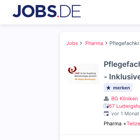
Jobs
Pharma
Pflegefachkr
Pflegefac
- Inklusiv
merken
BG Kliniken
67 Ludwigsha
Veröffentlicht
:
vor 1 Monat
Pharma
+
Teilze