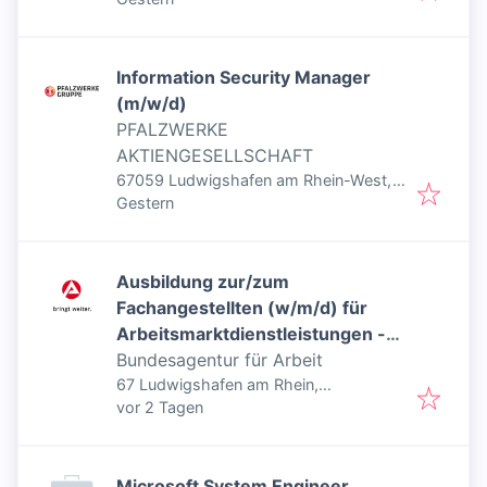
Information Security Manager
(m/w/d)
PFALZWERKE
AKTIENGESELLSCHAFT
67059 Ludwigshafen am Rhein-West,
Veröffentlicht
:
Deutschland
Gestern
Ausbildung zur/zum
Fachangestellten (w/m/d) für
Arbeitsmarktdienstleistungen -
Inklusiver Job
Bundesagentur für Arbeit
67 Ludwigshafen am Rhein,
Veröffentlicht
:
Deutschland
vor 2 Tagen
Microsoft System Engineer