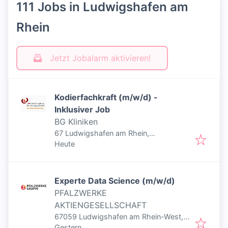
111 Jobs in Ludwigshafen am
Rhein
Jetzt Jobalarm aktivieren!
Kodierfachkraft (m/w/d) -
Inklusiver Job
BG Kliniken
67 Ludwigshafen am Rhein,
Veröffentlicht
:
Deutschland
Heute
Experte Data Science (m/w/d)
PFALZWERKE
AKTIENGESELLSCHAFT
67059 Ludwigshafen am Rhein-West,
Veröffentlicht
:
Deutschland
Gestern