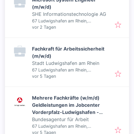
(m/w/d)
SHE Informationstechnologie AG
67 Ludwigshafen am Rhein,
Veröffentlicht
:
Deutschland
vor 2 Tagen
Fachkraft für Arbeitssicherheit
(m/w/d)
Stadt Ludwigshafen am Rhein
67 Ludwigshafen am Rhein,
Veröffentlicht
:
Deutschland
vor 5 Tagen
Mehrere Fachkräfte (w/m/d)
Geldleistungen im Jobcenter
Vorderpfalz-Ludwigshafen -
Inklusiver Job
Bundesagentur für Arbeit
67 Ludwigshafen am Rhein,
Veröffentlicht
:
Deutschland
vor 5 Tagen