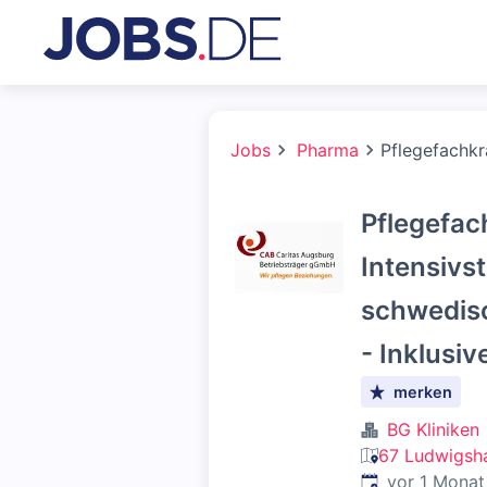
Jobs
Pharma
Pflegefachkr
Pflegefac
Intensivs
schwedisc
- Inklusiv
merken
BG Kliniken
67 Ludwigsha
Veröffentlicht
:
vor 1 Monat