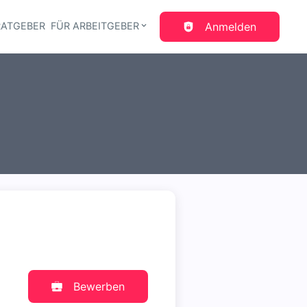
RATGEBER
FÜR ARBEITGEBER
Anmelden
gation
Bewerben