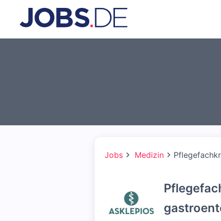
Jobs
Medizin
Pflegefachkr
Pflegefac
gastroent