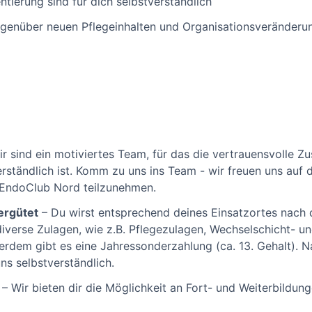
ntierung sind für dich selbstverständlich
egenüber neuen Pflegeinhalten und Organisationsveränderu
r sind ein motiviertes Team, für das die vertrauensvolle 
erständlich ist. Komm zu uns ins Team - wir freuen uns auf
 EndoClub Nord teilzunehmen.
ergütet
– Du wirst entsprechend deines Einsatzortes nac
 diverse Zulagen, wie z.B. Pflegezulagen, Wechselschicht- u
rdem gibt es eine Jahressonderzahlung (ca. 13. Gehalt). N
ns selbstverständlich.
– Wir bieten dir die Möglichkeit an Fort- und Weiterbildun