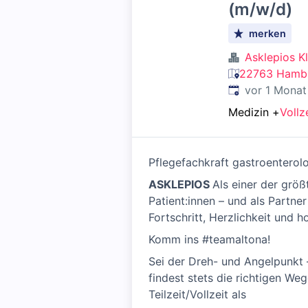
(m/w/d)
merken
Asklepios K
22763 Hambu
Veröffentlicht
:
vor 1 Monat
Medizin
+
Vollz
Pflegefachkraft gastroenterol
ASKLEPIOS
Als einer der größ
Patient:innen – und als Part
Fortschritt, Herzlichkeit un
Komm ins #teamaltona!
Sei der Dreh- und Angelpunkt –
findest stets die richtigen W
Teilzeit/Vollzeit als