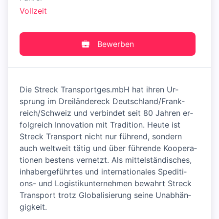
Vollzeit
Bewerben
Die Streck Transportges.mbH hat ih­ren Ur­
sprung im Drei­län­der­eck Deutschland/Frank­
reich/Schweiz und ver­bin­det seit 80 Jah­ren er­
folg­reich In­no­va­tion mit Tra­di­ti­on. Heu­te ist
Streck Transport nicht nur füh­rend, son­dern
auch welt­weit tä­tig und über füh­ren­de Ko­o­pe­ra­
tio­nen bes­tens ver­netzt. Als mit­tel­stän­di­sches,
in­ha­ber­ge­führ­tes und in­ter­na­tio­na­les Spe­di­ti­
ons- und Lo­gis­tik­un­ter­neh­men be­wahrt Streck
Trans­port trotz Glo­ba­li­sie­rung sei­ne Un­ab­hän­
gig­keit.