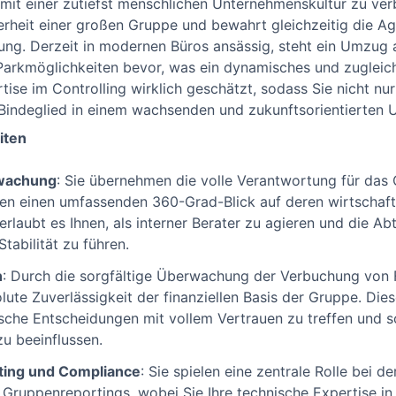
 mit einer zutiefst menschlichen Unternehmenskultur zu ver
herheit einer großen Gruppe und bewahrt gleichzeitig die A
lung. Derzeit in modernen Büros ansässig, steht ein Umzug 
arkmöglichkeiten bevor, was ein dynamisches und zugleich
ertise im Controlling wirklich geschätzt, sodass Sie nicht n
Bindeglied in einem wachsenden und zukunftsorientierten 
iten
rwachung
: Sie übernehmen die volle Verantwortung für das C
en einen umfassenden 360-Grad-Blick auf deren wirtschaft
erlaubt es Ihnen, als interner Berater zu agieren und die Abt
Stabilität zu führen.
n
: Durch die sorgfältige Überwachung der Verbuchung von 
lute Zuverlässigkeit der finanziellen Basis der Gruppe. Die
che Entscheidungen mit vollem Vertrauen zu treffen und s
u beeinflussen.
ting und Compliance
: Sie spielen eine zentrale Rolle bei d
Gruppenreportings, wobei Sie Ihre technische Expertise in