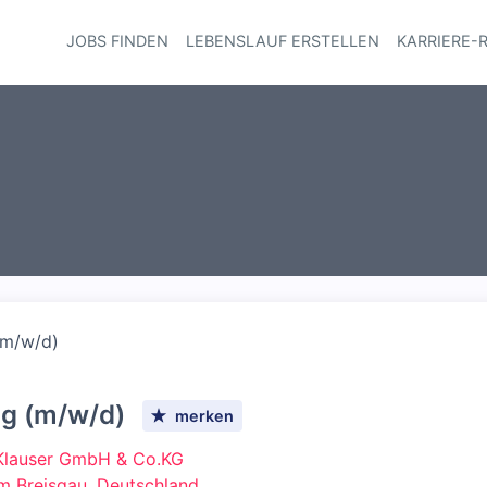
JOBS FINDEN
LEBENSLAUF ERSTELLEN
KARRIERE-
Haupt-Navi
 (m/w/d)
ung (m/w/d)
merken
Klauser GmbH & Co.KG
im Breisgau, Deutschland