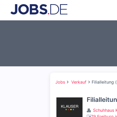
Jobs
Verkauf
Filialleitung
Filialleit
Schuhhaus 
79 Freiburg 