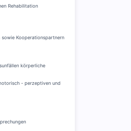
en Rehabilitation
n sowie Kooperationspartnern
unfällen körperliche
torisch - perzeptiven und
esprechungen