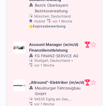
Bezirk Oberbayern
Bezirksverwaltung
München, Deutschland
Veröffentlicht
:
Hybrid
vor 1 Woche
Expressbewerbung
Account Manager (w/m/d)
Finanzdienstleistung
FG FINANZ-SERVICE AG
Stuttgart, Deutschland
+
Veröffentlicht
:
vor 1 Woche
„Allround“-Elektriker (m/w/d)
Meusburger Fahrzeugbau
GmbH
94535 Eging am See,
Veröffentlicht
:
Deutschland
vor 1 Woche