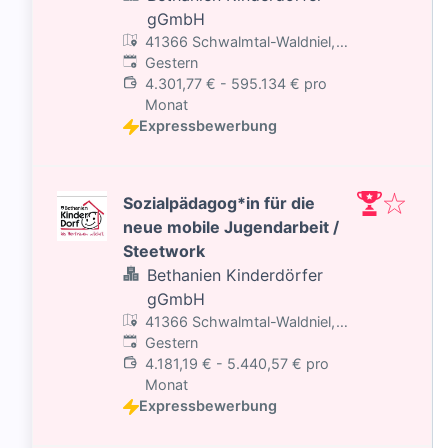
gGmbH
41366 Schwalmtal-Waldniel,
Veröffentlicht
:
Deutschland
Gestern
4.301,77 € - 595.134 € pro
Monat
Expressbewerbung
Sozialpädagog*in für die
neue mobile Jugendarbeit /
Steetwork
Bethanien Kinderdörfer
gGmbH
41366 Schwalmtal-Waldniel,
Veröffentlicht
:
Deutschland
Gestern
4.181,19 € - 5.440,57 € pro
Monat
Expressbewerbung