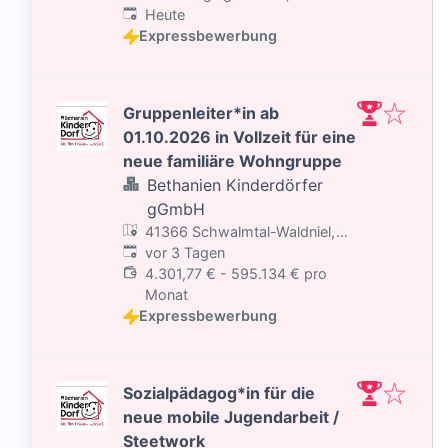
Veröffentlicht
:
Deutschland
Heute
Expressbewerbung
Gruppenleiter*in ab
01.10.2026 in Vollzeit für eine
neue familiäre Wohngruppe
Bethanien Kinderdörfer
gGmbH
41366 Schwalmtal-Waldniel,
Veröffentlicht
:
Deutschland
vor 3 Tagen
4.301,77 € - 595.134 € pro
Monat
Expressbewerbung
Sozialpädagog*in für die
neue mobile Jugendarbeit /
Steetwork