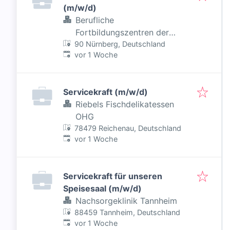
(m/w/d)
Berufliche
Fortbildungszentren der
90 Nürnberg, Deutschland
Bayerischen Wirtschaft (bfz)
Veröffentlicht
:
vor 1 Woche
gGmbH
Servicekraft (m/w/d)
Riebels Fischdelikatessen
OHG
78479 Reichenau, Deutschland
Veröffentlicht
:
vor 1 Woche
Servicekraft für unseren
Speisesaal (m/w/d)
Nachsorgeklinik Tannheim
88459 Tannheim, Deutschland
Veröffentlicht
:
vor 1 Woche