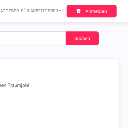
RATGEBER
FÜR ARBEITGEBER
Anmelden
gation
Suchen
nen Traumjob!