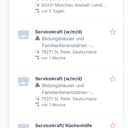
80331 München-Altstadt-Lehel,
Veröffentlicht
:
Deutschland
vor 5 Tagen
Servicekraft (w/m/d)
Bildungshäuser und
Familienferienstätten -
79271 St. Peter, Deutschland
Erzdiözese Freiburg
Veröffentlicht
:
vor 1 Woche
Servicekraft (w/m/d)
Bildungshäuser und
Familienferienstätten -
79271 St. Peter, Deutschland
Erzdiözese Freiburg
Veröffentlicht
:
vor 1 Woche
Servicekraft/ Küchenhilfe