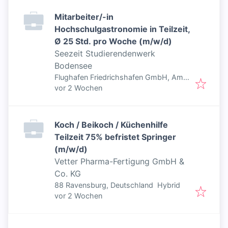
Mitarbeiter/-in
Hochschulgastronomie in Teilzeit,
Ø 25 Std. pro Woche (m/w/d)
Seezeit Studierendenwerk
Bodensee
Flughafen Friedrichshafen GmbH, Am
Veröffentlicht
:
Flugpl. 64, 88046 Meckenbeuren,
vor 2 Wochen
Deutschland
Koch / Beikoch / Küchenhilfe
Teilzeit 75% befristet Springer
(m/w/d)
Vetter Pharma-Fertigung GmbH &
Co. KG
88 Ravensburg, Deutschland
Hybrid
Veröffentlicht
:
vor 2 Wochen