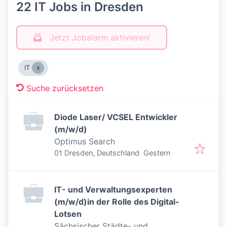
22 IT Jobs in Dresden
Jetzt Jobalarm aktivieren!
IT
Suche zurücksetzen
Diode Laser/ VCSEL Entwickler
(m/w/d)
Optimus Search
Veröffentlicht
:
01 Dresden, Deutschland
Gestern
IT- und Verwaltungsexperten
(m/w/d)in der Rolle des Digital-
Lotsen
Sächsischer Städte- und