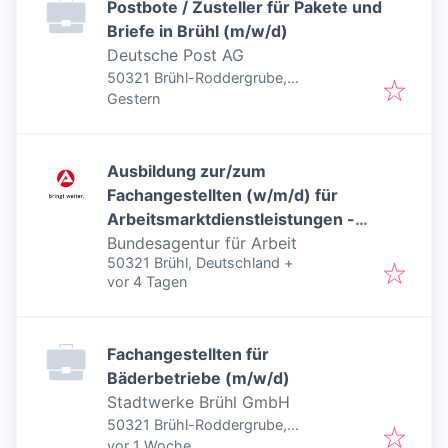
Postbote / Zusteller für Pakete und
Briefe in Brühl (m/w/d)
Deutsche Post AG
50321 Brühl-Roddergrube,
Veröffentlicht
:
Deutschland
Gestern
Ausbildung zur/zum
Fachangestellten (w/m/d) für
Arbeitsmarktdienstleistungen -
Inklusiver Job
Bundesagentur für Arbeit
50321 Brühl, Deutschland
+
Veröffentlicht
:
vor 4 Tagen
Fachangestellten für
Bäderbetriebe (m/w/d)
Stadtwerke Brühl GmbH
50321 Brühl-Roddergrube,
Veröffentlicht
:
Deutschland
vor 1 Woche