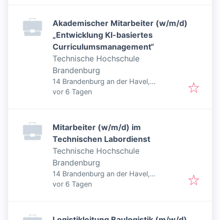
Akademischer Mitarbeiter (w/m/d)
„Entwicklung KI-basiertes
Curriculumsmanagement“
Technische Hochschule
Brandenburg
14 Brandenburg an der Havel,
Veröffentlicht
:
Deutschland
vor 6 Tagen
Mitarbeiter (w/m/d) im
Technischen Labordienst
Technische Hochschule
Brandenburg
14 Brandenburg an der Havel,
Veröffentlicht
:
Deutschland
vor 6 Tagen
Logistikleitung Baulogistik (m/w/d)