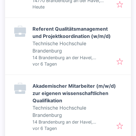
14770 Brandenburg an der Havel,
Veröffentlicht
:
Deutschland
Heute
Referent Qualitätsmanagement
und Projektkoordination (w/m/d)
Technische Hochschule
Brandenburg
14 Brandenburg an der Havel,
Veröffentlicht
:
Deutschland
vor 6 Tagen
Akademischer Mitarbeiter (m/w/d)
zur eigenen wissenschaftlichen
Qualifikation
Technische Hochschule
Brandenburg
14 Brandenburg an der Havel,
Veröffentlicht
:
Deutschland
vor 6 Tagen