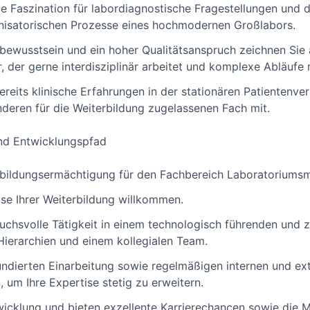
e Faszination für labordiagnostische Fragestellungen und 
nisatorischen Prozesse eines hochmodernen Großlabors.
bewusstsein und ein hoher Qualitätsanspruch zeichnen Sie a
, der gerne interdisziplinär arbeitet und komplexe Abläufe 
ereits klinische Erfahrungen in der stationären Patientenv
deren für die Weiterbildung zugelassenen Fach mit.
und Entwicklungspfad
erbildungsermächtigung für den Fachbereich Laboratoriumsm
hase Ihrer Weiterbildung willkommen.
uchsvolle Tätigkeit in einem technologisch führenden und z
ierarchien und einem kollegialen Team.
fundierten Einarbeitung sowie regelmäßigen internen und ex
 um Ihre Expertise stetig zu erweitern.
twicklung und bieten exzellente Karrierechancen sowie die M