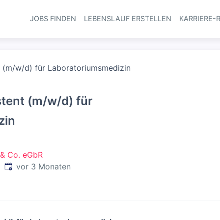
JOBS FINDEN
LEBENSLAUF ERSTELLEN
KARRIERE-
Haupt-Navi
t (m/w/d) für Laboratoriumsmedizin
tent (m/w/d) für
zin
 & Co. eGbR
Veröffentlicht
:
d
vor 3 Monaten