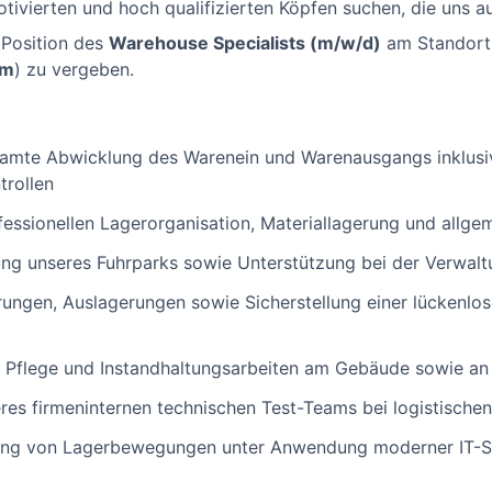
otivierten und hoch qualifizierten Köpfen suchen, die uns a
 Position des
Warehouse Specialists (m/w/d)
am Standor
im
) zu vergeben.
samte Abwicklung des Warenein und Warenausgangs inklusi
rollen
fessionellen Lagerorganisation, Materiallagerung und allg
g unseres Fuhrparks sowie Unterstützung bei der Verwalt
rungen, Auslagerungen sowie Sicherstellung einer lückenl
 Pflege und Instandhaltungsarbeiten am Gebäude sowie a
res firmeninternen technischen Test-Teams bei logistische
ng von Lagerbewegungen unter Anwendung moderner IT-