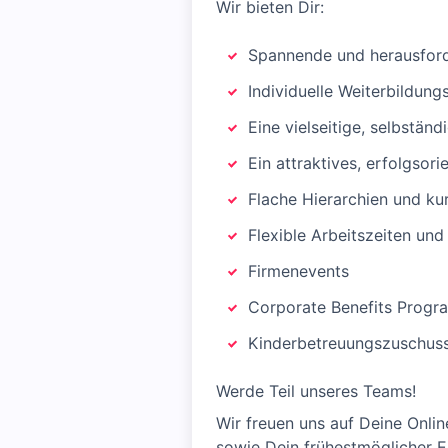
Wir bieten Dir:
Spannende und herausford
Individuelle Weiterbildun
Eine vielseitige, selbstän
Ein attraktives, erfolgsor
Flache Hierarchien und k
Flexible Arbeitszeiten un
Firmenevents
Corporate Benefits Prog
Kinderbetreuungszuschus
Werde Teil unseres Teams!
Wir freuen uns auf Deine Onli
sowie Dein frühestmöglicher Ei