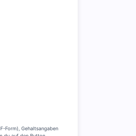
DF-Form), Gehaltsangaben
em du auf den Button