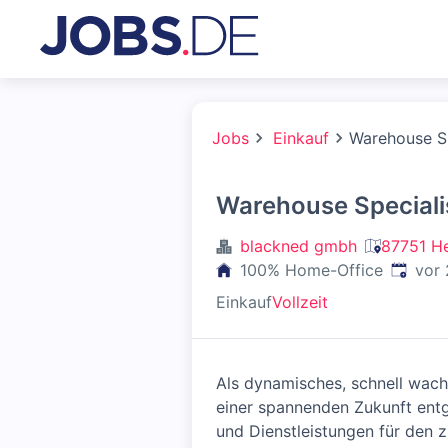
Jobs
Einkauf
Warehouse Sp
Warehouse Speciali
blackned gmbh
87751 He
Veröffe
100% Home-Office
vor
Einkauf
Vollzeit
Als dynamisches, schnell wach
einer spannenden Zukunft ent
und Dienstleistungen für den zi