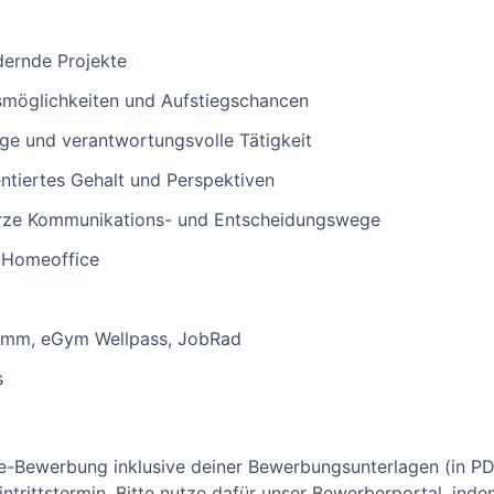
ernde Projekte
gsmöglichkeiten und Aufstiegschancen
dige und verantwortungsvolle Tätigkeit
ientiertes Gehalt und Perspektiven
urze Kommunikations- und Entscheidungswege
d Homeoffice
ramm, eGym Wellpass, JobRad
s
ne-Bewerbung inklusive deiner Bewerbungsunterlagen (in P
ntrittstermin. Bitte nutze dafür unser Bewerberportal, ind