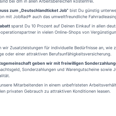
sind bei dm in allen Arbeitsbereichen kostenfrei.
uss zum „Deutschlandticket Job“
bist Du günstig unterwe
tion mit JobRad® auch das umweltfreundliche Fahrradleasin
rabatt
sparst Du 10 Prozent auf Deinen Einkauf in allen de
Kooperationspartner in vielen Online-Shops von Vergünstigu
 wir Zusatzleistungen für individuelle Bedürfnisse an, wie 
ge oder einer attraktiven Berufsunfähigkeitsversicherung.
tsgemeinschaft geben wir mit freiwilligen Sonderzahlung
nachtsgeld, Sonderzahlungen und Warengutscheine sowie J
lität.
nsere Mitarbeitenden in einem unbefristeten Arbeitsverhäl
den privaten Gebrauch zu attraktiven Konditionen leasen.