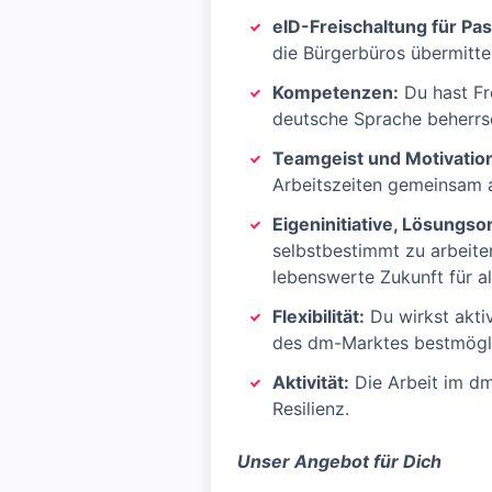
eID-Freischaltung für Pas
die Bürgerbüros übermitte
Kompetenzen:
Du hast Fr
deutsche Sprache beherrsc
Teamgeist und Motivatio
Arbeitszeiten gemeinsam ab
Eigeninitiative, Lösungso
selbstbestimmt zu arbeite
lebenswerte Zukunft für al
Flexibilität:
Du wirkst akti
des dm-Marktes bestmögl
Aktivität:
Die Arbeit im dm
Resilienz.
Unser Angebot für Dich