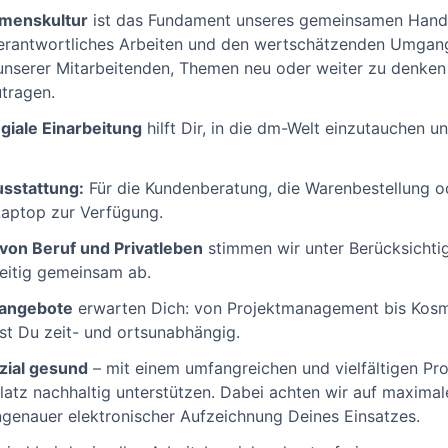
hmenskultur
ist das Fundament unseres gemeinsamen Handel
verantwortliches Arbeiten und den wertschätzenden Umgang
ve unserer Mitarbeitenden, Themen neu oder weiter zu denke
tragen.
giale Einarbeitung
hilft Dir, in die dm-Welt einzutauchen 
sstattung:
Für die Kundenberatung, die Warenbestellung o
Laptop zur Verfügung.
 von Beruf und Privatleben
stimmen wir unter Berücksichti
zeitig gemeinsam ab.
sangebote
erwarten Dich: von Projektmanagement bis Kosme
nst Du zeit- und ortsunabhängig.
zial gesund
– mit einem umfangreichen und vielfältigen P
atz nachhaltig unterstützen. Dabei achten wir auf maximal
ngenauer elektronischer Aufzeichnung Deines Einsatzes.