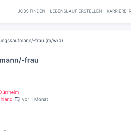
JOBS FINDEN
LEBENSLAUF ERSTELLEN
KARRIERE-
Haupt-Navi
tungskaufmann/-frau (m/w/d)
fmann/-frau
Dürrheim
Veröffentlicht
:
chland
vor 1 Monat