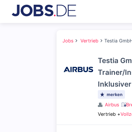
Jobs
Vertrieb
Testia GmbH 
Testia G
Trainer/I
Inklusive
merken
Airbus
Br
Vertrieb
+
Vollz