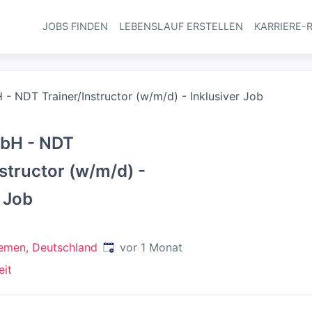
JOBS FINDEN
LEBENSLAUF ERSTELLEN
KARRIERE-
Haupt-Navi
- NDT Trainer/Instructor (w/m/d) - Inklusiver Job
mbH - NDT
nstructor (w/m/d) -
r Job
Veröffentlicht
:
emen, Deutschland
vor 1 Monat
eit