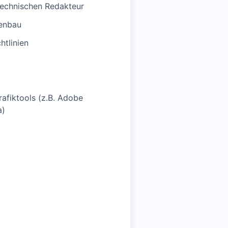
technischen Redakteur
nenbau
htlinien
afiktools (z.B. Adobe
a)