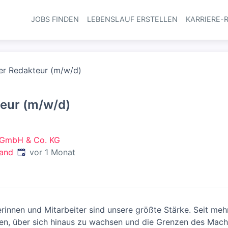
JOBS FINDEN
LEBENSLAUF ERSTELLEN
KARRIERE-
Haupt-Navi
er Redakteur (m/w/d)
eur (m/w/d)
 GmbH & Co. KG
Veröffentlicht
:
land
vor 1 Monat
rinnen und Mitarbeiter sind unsere größte Stärke. Seit mehr
fen, über sich hinaus zu wachsen und die Grenzen des Mac