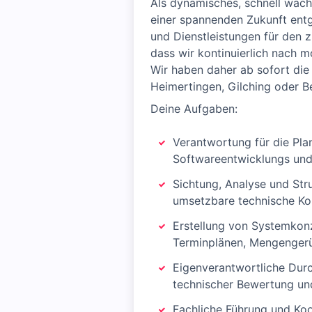
Als dynamisches, schnell wach
einer spannenden Zukunft ent
und Dienstleistungen für den zi
dass wir kontinuierlich nach m
Wir haben daher ab sofort die
Heimertingen, Gilching oder B
Deine Aufgaben:
Verantwortung für die Pla
Softwareentwicklungs und 
Sichtung, Analyse und Str
umsetzbare technische Ko
Erstellung von Systemkonz
Terminplänen, Mengenger
Eigenverantwortliche Dur
technischer Bewertung und
Fachliche Führung und Koor