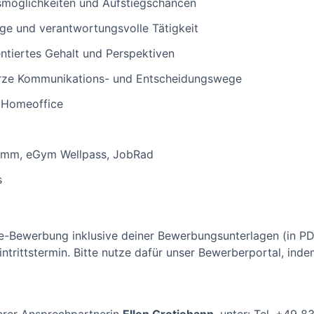
gsmöglichkeiten und Aufstiegschancen
dige und verantwortungsvolle Tätigkeit
ientiertes Gehalt und Perspektiven
urze Kommunikations- und Entscheidungswege
d Homeoffice
ramm, eGym Wellpass, JobRad
s
ne-Bewerbung inklusive deiner Bewerbungsunterlagen (in P
ntrittstermin. Bitte nutze dafür unser Bewerberportal, ind