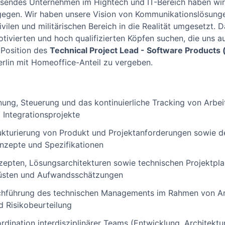
sendes Unternehmen im Hightech und IT-Bereich haben wir 
gegen. Wir haben unsere Vision von Kommunikationslösunge
vilen und militärischen Bereich in die Realität umgesetzt. D
otivierten und hoch qualifizierten Köpfen suchen, die uns a
 Position des
Technical Project Lead - Software Products
erlin mit Homeoffice-Anteil zu vergeben.
nung, Steuerung und das kontinuierliche Tracking von Arbe
Integrationsprojekte
ukturierung von Produkt und Projektanforderungen sowie d
nzepte und Spezifikationen
epten, Lösungsarchitekturen sowie technischen Projektpla
üsten und Aufwandsschätzungen
chführung des technischen Managements im Rahmen von An
 Risikobeurteilung
dination interdisziplinärer Teams (Entwicklung, Architektur,