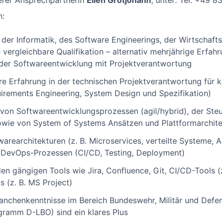
erer Ansprechpartnerin
Ellen Grotjohann
, unter: Tel. +49 
n:
er Informatik, des Software Engineerings, der Wirtschafts
vergleichbare Qualifikation – alternativ mehrjährige Erfah
er Softwareentwicklung mit Projektverantwortung
re Erfahrung in der technischen Projektverantwortung für
uirements Engineering, System Design und Spezifikation)
von Softwareentwicklungsprozessen (agil/hybrid), der Ste
sowie von System of Systems Ansätzen und Plattformarchit
rearchitekturen (z. B. Microservices, verteilte Systeme, A
DevOps-Prozessen (CI/CD, Testing, Deployment)
en gängigen Tools wie Jira, Confluence, Git, CI/CD-Tools (
 (z. B. MS Project)
anchenkenntnisse im Bereich Bundeswehr, Militär und Defe
gramm D-LBO) sind ein klares Plus