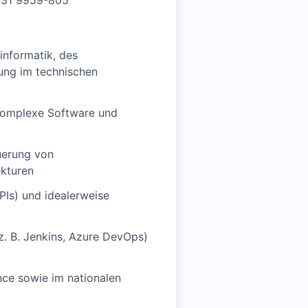
8331 9959-805
informatik, des
rung im technischen
 komplexe Software und
uerung von
ekturen
PIs) und idealerweise
z. B. Jenkins, Azure DevOps)
nce sowie im nationalen