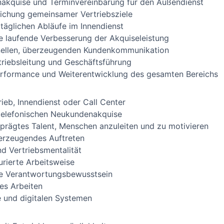
nakquise und Terminvereinbarung für den Außendienst
eichung gemeinsamer Vertriebsziele
täglichen Abläufe im Innendienst
e laufende Verbesserung der Akquiseleistung
ionellen, überzeugenden Kundenkommunikation
riebsleitung und Geschäftsführung
Performance und Weiterentwicklung des gesamten Bereichs
ieb, Innendienst oder Call Center
 telefonischen Neukundenakquise
prägtes Talent, Menschen anzuleiten und zu motivieren
erzeugendes Auftreten
d Vertriebsmentalität
urierte Arbeitsweise
e Verantwortungsbewusstsein
ges Arbeiten
 und digitalen Systemen