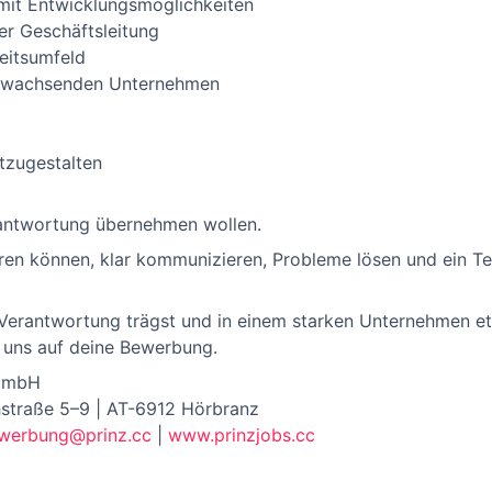
mit Entwicklungsmöglichkeiten
er Geschäftsleitung
eitsumfeld
em wachsenden Unternehmen
itzugestalten
antwortung übernehmen wollen.
ieren können, klar kommunizieren, Probleme lösen und ein T
 Verantwortung trägst und in einem starken Unternehmen e
 uns auf deine Bewerbung.
 GmbH
hstraße 5–9 | AT-6912 Hörbranz
werbung@prinz.cc
|
www.prinzjobs.cc