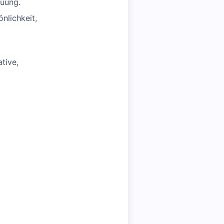
euung.
nlichkeit,
tive,