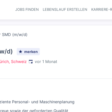
JOBS FINDEN
LEBENSLAUF ERSTELLEN
KARRIERE-
Haupt-Navi
er SMD (m/w/d)
w/d)
merken
Veröffentlicht
:
Zürich, Schweiz
vor 1 Monat
iziente Personal- und Maschinenplanung
treue sowie der geforderten Qualität