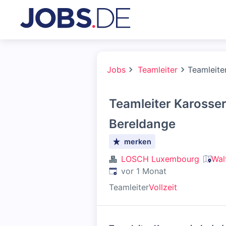
Jobs
Teamleiter
Teamleite
Teamleiter Karosser
Bereldange
merken
LOSCH Luxembourg
Wal
Veröffentlicht
:
vor 1 Monat
Teamleiter
Vollzeit