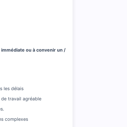
 immédiate ou à convenir un /
s les délais
 de travail agréable
s.
ons complexes