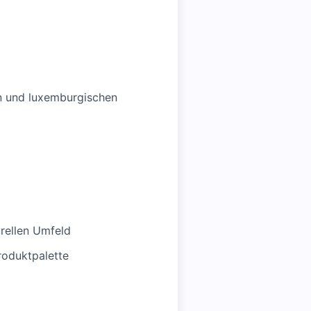
en und luxemburgischen
urellen Umfeld
roduktpalette