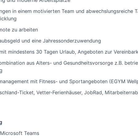
ng und moderne Arbeitsplätze
gen in einem motivierten Team und abwechslungsreiche Tä
icklung
mote zu arbeiten
rlaubsgeld und eine Jahressonderzuwendung
mit mindestens 30 Tagen Urlaub, Angeboten zur Vereinbark
Kombination aus Alters- und Gesundheitsvorsorge z.B. betrie
g
smanagement mit Fitness- und Sportangeboten (EGYM Well
schland-Ticket, Vetter-Ferienhäuser, JobRad, Mitarbeiterraba
g
Microsoft Teams