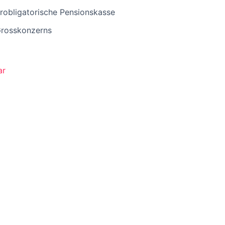
erobligatorische Pensionskasse
 Grosskonzerns
ar