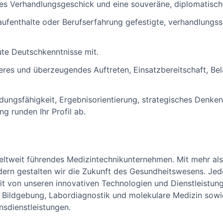
es Verhandlungsgeschick und eine souveräne, diplomatisc
ufenthalte oder Berufserfahrung gefestigte, verhandlungss
te Deutschkenntnisse mit.
heres und überzeugendes Auftreten, Einsatzbereitschaft, Be
idungsfähigkeit, Ergebnisorientierung, strategisches Denken
g runden Ihr Profil ab.
weltweit führendes Medizintechnikunternehmen. Mit mehr al
dern gestalten wir die Zukunft des Gesundheitswesens. Jede
eit von unseren innovativen Technologien und Dienstleistun
 Bildgebung, Labordiagnostik und molekulare Medizin sowi
sdienstleistungen.