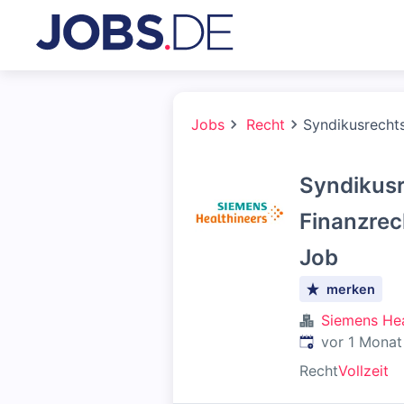
Jobs
Recht
Syndikusrechts
Syndikusr
Finanzrec
Job
merken
Siemens Hea
Veröffentlicht
:
vor 1 Monat
Recht
Vollzeit