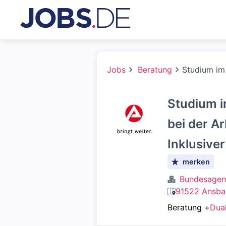
Jobs
Beratung
Studium im 
Studium i
bei der A
Inklusive
merken
Bundesagent
91522 Ansba
Beratung
+
Dua