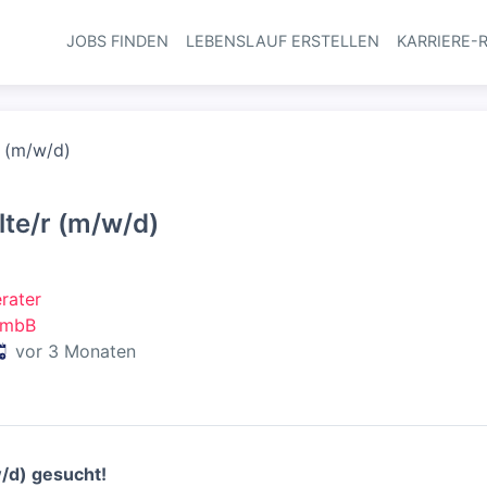
JOBS FINDEN
LEBENSLAUF ERSTELLEN
KARRIERE-
Haupt-Navi
r (m/w/d)
te/r (m/w/d)
rater
t mbB
eröffentlicht
:
vor 3 Monaten
/d) gesucht!