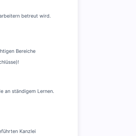
rbeitern betreut wird.
chtigen Bereiche
hlüsse)!
de an ständigem Lernen.
eführten Kanzlei