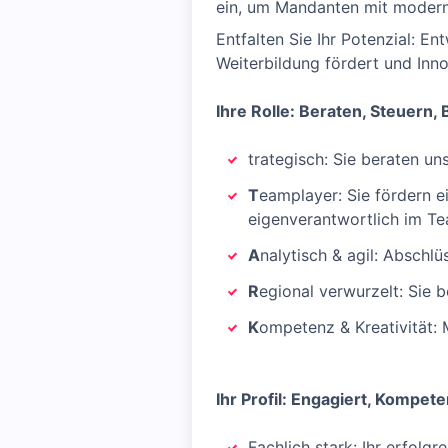
ein, um Mandanten mit moderne
Entfalten Sie Ihr Potenzial: En
Weiterbildung fördert und Inno
Ihre Rolle: Beraten, Steuern, 
trategisch: Sie beraten un
T
eamplayer: Sie fördern 
eigenverantwortlich im Te
A
nalytisch & agil: Abschlü
R
egional verwurzelt: Sie 
K
ompetenz & Kreativität: 
Ihr Profil: Engagiert, Kompete
Fachlich stark: Ihr erfolg