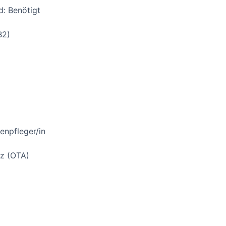
d: Benötigt
B2)
enpfleger/in
nz (OTA)