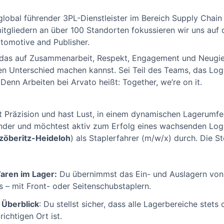
d global führender 3PL-Dienstleister im Bereich Supply Cha
gliedern an über 100 Standorten fokussieren wir uns auf
utomotive and Publisher.
 das auf Zusammenarbeit, Respekt, Engagement und Neugier
en Unterschied machen kannst. Sei Teil des Teams, das Logis
 Denn Arbeiten bei Arvato heißt: Together, we’re on it.
t Präzision und hast Lust, in einem dynamischen Lagerumfe
nander und möchtest aktiv zum Erfolg eines wachsenden Log
zöberitz-Heideloh
) als Staplerfahrer (m/w/x) durch. Die St
aren im Lager:
Du übernimmst das Ein- und Auslagern von 
s – mit Front- oder Seitenschubstaplern.
Überblick
: Du stellst sicher, dass alle Lagerbereiche stets
richtigen Ort ist.