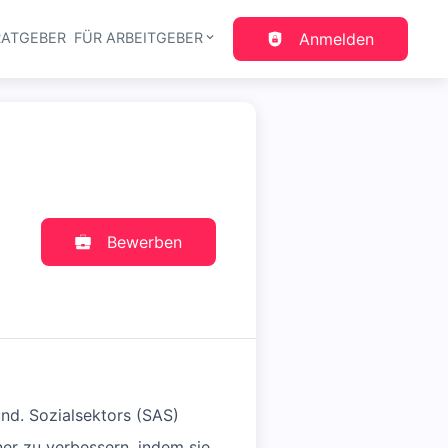
RATGEBER
FÜR ARBEITGEBER
Anmelden
gation
Bewerben
und. Sozialsektors (SAS)
ner zu verbessern, indem sie