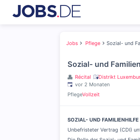
Jobs
Pflege
Sozial- und Fa
Sozial- und Familien
Récital
Distrikt Luxembu
Veröffentlicht
:
vor 2 Monaten
Pflege
Vollzeit
SOZIAL- UND FAMILIENHILFE
Unbefristeter Vertrag (CDI) un
Die Rolle der Sozial- und Fami