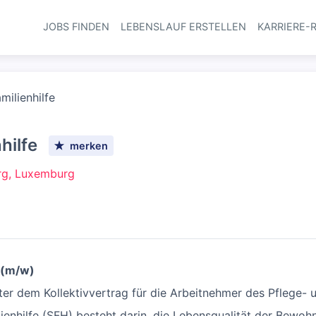
JOBS FINDEN
LEBENSLAUF ERSTELLEN
KARRIERE-
Haupt-Navi
milienhilfe
hilfe
merken
rg, Luxemburg
 (m/w)
ter dem Kollektivvertrag für die Arbeitnehmer des Pflege- 
lienhilfe (SFH) besteht darin, die Lebensqualität der Bewoh