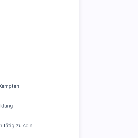
 Kempten
cklung
 tätig zu sein