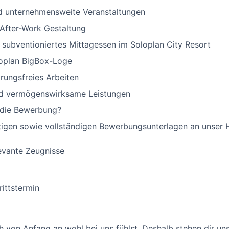
d unternehmensweite Veranstaltungen
 After-Work Gestaltung
subventioniertes Mittagessen im Soloplan City Resort
loplan BigBox-Loge
rungsfreies Arbeiten
und vermögenswirksame Leistungen
 die Bewerbung?
ftigen sowie vollständigen Bewerbungsunterlagen an unser
evante Zeugnisse
rittstermin
ch von Anfang an wohl bei uns fühlst. Deshalb stehen dir uns