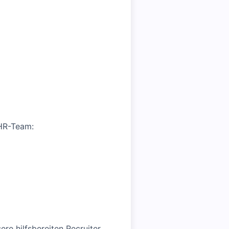
 HR-Team:
ere hilfsbereiten Recruiter