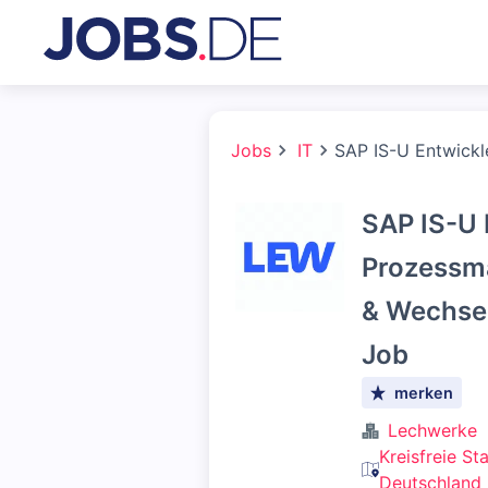
Jobs
IT
SAP IS-U Entwickl
SAP IS-U 
Prozessm
& Wechsel
Job
merken
Lechwerke
Kreisfreie S
Deutschland