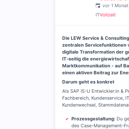
Veröffentlicht
:
vor 1 Monat
IT
Vollzeit
Die LEW Service & Consulti
zentralen Servicefunktionen 
digitale Transformation der
IT‑seitig die energiewirtsch
Marktkommunikation - auf Ba
einen aktiven Beitrag zur En
Darum
geht es konkret
Als SAP IS-U Entwickler:in & P
Fachbereich, Kundenservice, 
Kundenwechsel, Stammdatenan
Prozessgestaltung:
Du ge
des Case-Management-Fra