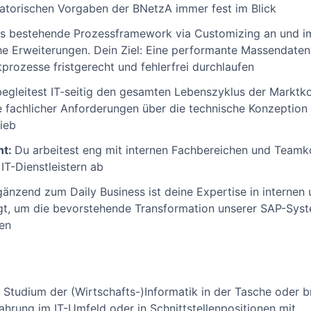
latorischen Vorgaben der BNetzA immer fest im Blick
s bestehende Prozessframework via Customizing an und im
e Erweiterungen. Dein Ziel: Eine performante Massendatenv
rozesse fristgerecht und fehlerfrei durchlaufen
egleitest IT‑seitig den gesamten Lebenszyklus der Markt
 fachlicher Anforderungen über die technische Konzeption
ieb
nt:
Du arbeitest eng mit internen Fachbereichen und Team
IT-Dienstleistern ab
gänzend zum Daily Business ist deine Expertise in internen
gt, um die bevorstehende Transformation unserer SAP-Sys
ten
 Studium der (Wirtschafts-)Informatik in der Tasche oder br
ahrung im IT-Umfeld oder in Schnittstellenpositionen mit