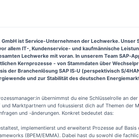
ng GmbH ist Service-Unternehmen der Lechwerke. Unser
vor allem IT-, Kundenservice- und kaufmännische Leistung
 gesamten Lechwerke mit voran. In unserem Team SAP‑App
aftlichen Kernprozesse - von Stammdaten über Wechselpr
sis der Branchenlösung SAP IS‑U (perspektivisch
S/4HANA
ergiewende und zur Stabilität des deutschen Energiemark
rozessmanager:in übernimmst du eine Schlüsselrolle an der 
IT und Marktpartnern und fokussierst dich auf Themen der
fragen und -änderungen. Konkret bedeutet das:
staltest, implementierst und erweiterst Prozesse auf Bas
meworks (BPEM/EMMA). Dabei hast du sowohl die fachlic