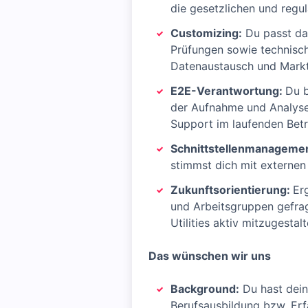
die gesetzlichen und regu
Customizing:
Du passt da
Prüfungen sowie technisch
Datenaustausch und Marktp
E2E-Verantwortung:
Du b
der Aufnahme und Analyse
Support im laufenden Betr
Schnittstellenmanageme
stimmst dich mit externen 
Zukunftsorientierung:
Er
und Arbeitsgruppen gefra
Utilities aktiv mitzugestal
Das
wünschen wir uns
Background:
Du hast dein
Berufsausbildung bzw. Erf