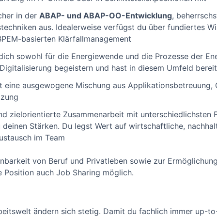
cher in der
ABAP- und ABAP-OO-Entwicklung
, beherrsch
techniken aus. Idealerweise verfügst du über fundiertes W
PEM-basierten Klärfallmanagement
ich sowohl für die Energiewende und die Prozesse der Ene
Digitalisierung begeistern und hast in diesem Umfeld bere
t eine ausgewogene Mischung aus Applikationsbetreuung, 
tzung
d zielorientierte Zusammenarbeit mit unterschiedlichsten F
u deinen Stärken. Du legst Wert auf wirtschaftliche, nachh
austausch im Team
einbarkeit von Beruf und Privatleben sowie zur Ermöglich
se Position auch Job Sharing möglich.
itswelt ändern sich stetig. Damit du fachlich immer up-to-d