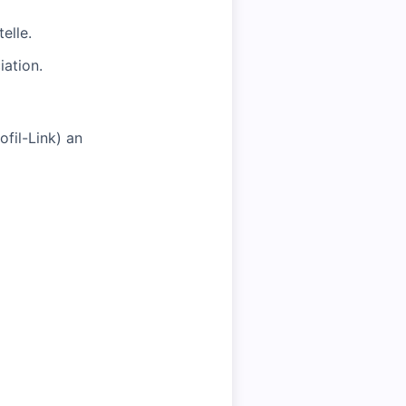
elle.
ation.
fil-Link) an