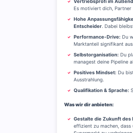
Vertriebsprofi im Außend
Es motiviert dich, Partne
Hohe Anpassungsfähigkei
Entscheider
. Dabei bleibs
Performance-Drive:
Du wi
Marktanteil signifikant au
Selbstorganisation:
Du pl
managest deine Pipeline a
Positives Mindset:
Du bist
Ausstrahlung.
Qualifikation & Sprache:
S
Was wir dir anbieten:
Gestalte die Zukunft des
effizient zu machen, dass