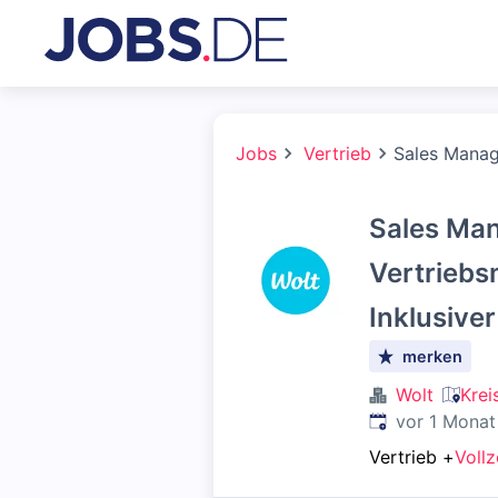
Jobs
Vertrieb
Sales Manage
Sales Man
Vertriebs
Inklusive
merken
Wolt
Krei
Veröffentlicht
:
vor 1 Monat
Vertrieb
+
Vollz