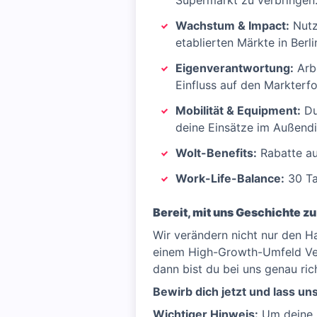
Supermarkt zu verbringen
Wachstum & Impact:
Nutz
etablierten Märkte in Ber
Eigenverantwortung:
Arbe
Einfluss auf den Markterfo
Mobilität & Equipment:
Du
deine Einsätze im Außendi
Wolt-Benefits:
Rabatte au
Work-Life-Balance:
30 Ta
Bereit, mit uns Geschichte z
Wir verändern nicht nur den Ha
einem High-Growth-Umfeld Ver
dann bist du bei uns genau rich
Bewirb dich jetzt und lass u
Wichtiger Hinweis:
Um deine D