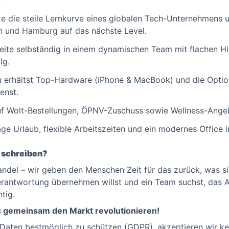
.
e die steile Lernkurve eines globalen Tech-Unternehmens u
lin und Hamburg auf das nächste Level.
ite selbständig in einem dynamischen Team mit flachen Hi
lg.
 erhältst Top-Hardware (iPhone & MacBook) und die Optio
enst.
f Wolt-Bestellungen, ÖPNV-Zuschuss sowie Wellness-Angebo
ge Urlaub, flexible Arbeitszeiten und ein modernes Office
u schreiben?
ndel – wir geben den Menschen Zeit für das zurück, was sie
antwortung übernehmen willst und ein Team suchst, das A
tig.
ns gemeinsam den Markt revolutionieren!
aten bestmöglich zu schützen (GDPR), akzeptieren wir ke