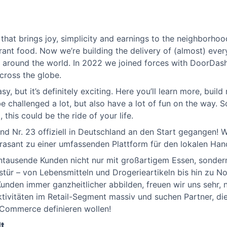
that brings joy, simplicity and earnings to the neighborhoo
rant food. Now we’re building the delivery of (almost) every
es around the world. In 2022 we joined forces with DoorDa
cross the globe.
sy, but it’s definitely exciting. Here you’ll learn more, buil
 challenged a lot, but also have a lot of fun on the way. So,
, this could be the ride of your life.
nd Nr. 23 offiziell in Deutschland an den Start gegangen! Wa
rasant zu einer umfassenden Plattform für den lokalen Hand
hntausende Kunden nicht nur mit großartigem Essen, sonde
ustür – von Lebensmitteln und Drogerieartikeln bis hin zu 
unden immer ganzheitlicher abbilden, freuen wir uns sehr, 
ktivitäten im Retail-Segment massiv und suchen Partner, d
Commerce definieren wollen!
t