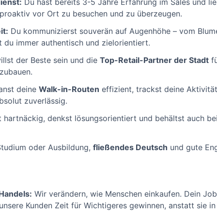
ienst:
Du hast bereits 3-5 Jahre Erfahrung im Sales und li
r proaktiv vor Ort zu besuchen und zu überzeugen.
t:
Du kommunizierst souverän auf Augenhöhe – vom Blum
t du immer authentisch und zielorientiert.
llst der Beste sein und die
Top-Retail-Partner der Stadt
fü
szubauen.
anst deine
Walk-in-Routen
effizient, trackst deine Aktivit
bsolut zuverlässig.
 hartnäckig, denkst lösungsorientiert und behältst auch b
tudium oder Ausbildung,
fließendes Deutsch
und gute Eng
 Handels:
Wir verändern, wie Menschen einkaufen. Dein Job 
 unsere Kunden Zeit für Wichtigeres gewinnen, anstatt sie i